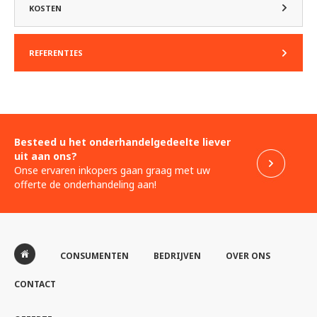
KOSTEN
REFERENTIES
Besteed u het onderhandelgedeelte liever
uit aan ons?
Onse ervaren inkopers gaan graag met uw
offerte de onderhandeling aan!
CONSUMENTEN
BEDRIJVEN
OVER ONS
CONTACT